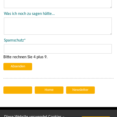
Was ich noch zu sagen hätte...
Pflichtfeld
Spamschutz
*
Bitte rechnen Sie 4 plus 9.
Absenden
Home
Newsletter
GSB e.V.
Kontakt
AGB
Impressum
Datenschutz